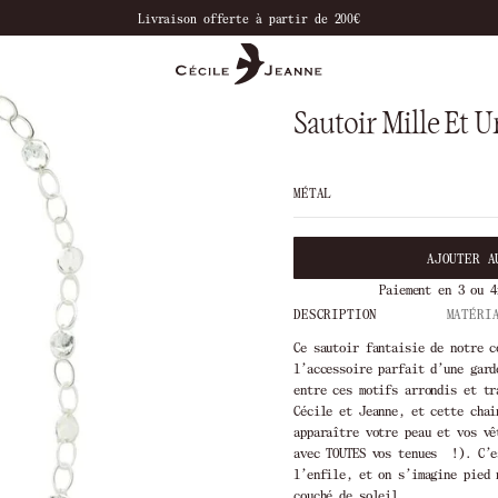
Livraison offerte à partir de 200€
Sautoir Mille Et U
MÉTAL
AJOUTER A
Paiement en 3 ou 4
DESCRIPTION
MATÉRI
Ce sautoir fantaisie de notre c
l’accessoire parfait d’une gard
entre ces motifs arrondis et tr
Cécile et Jeanne, et cette chai
apparaître votre peau et vos vê
avec TOUTES vos tenues !). C’e
l’enfile, et on s’imagine pied 
couché de soleil.