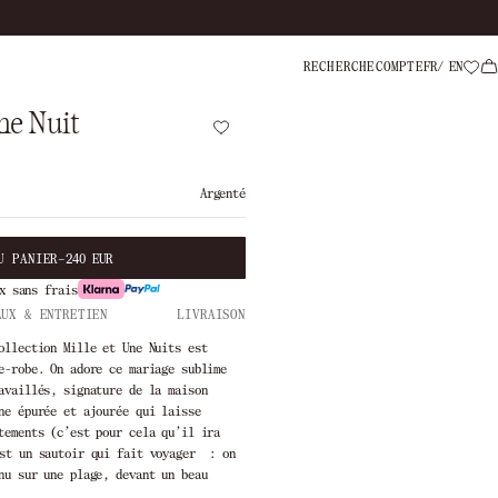
Paiement en 
RECHERCHE
COMPTE
FR
EN
ne Nuit
Argenté
U PANIER
–
240 EUR
x sans frais
AUX & ENTRETIEN
LIVRAISON
ollection Mille et Une Nuits est
e-robe. On adore ce mariage sublime
availlés, signature de la maison
ne épurée et ajourée qui laisse
tements (c’est pour cela qu’il ira
st un sautoir qui fait voyager : on
nu sur une plage, devant un beau