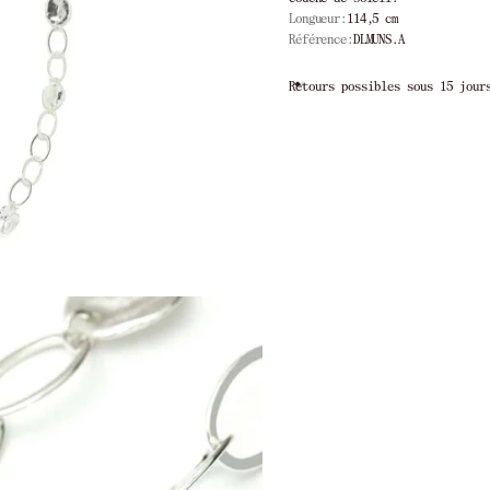
Longueur:
114,5 cm
Référence:
DLMUNS.A
15 jours
Livraison offerte à partir de 2