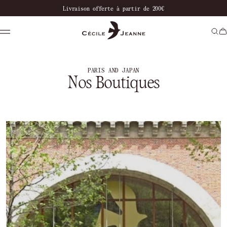
notre boutique
Livraison offerte à partir de 200€
Paiement en 
PARIS AND JAPAN
Nos Boutiques