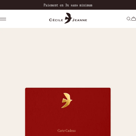
à partir de 200€
Paiement en 3x sans minimum