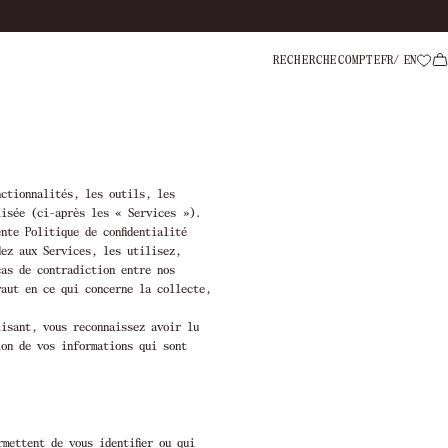
Livraison offer
RECHERCHE
COMPTE
FR
EN
nctionnalités, les outils, les
lisée (ci-après les « Services »).
nte Politique de confidentialité
dez aux Services, les utilisez,
cas de contradiction entre nos
vaut en ce qui concerne la collecte,
lisant, vous reconnaissez avoir lu
ion de vos informations qui sont
mettent de vous identifier ou qui