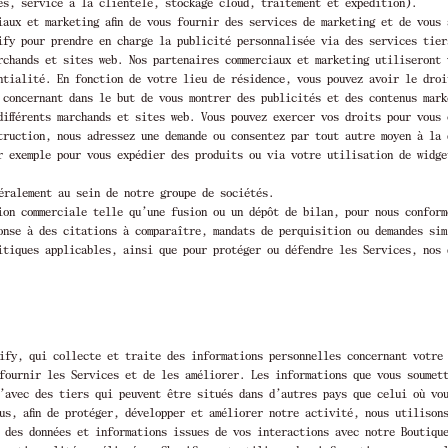
es, service à la clientèle, stockage cloud, traitement et expédition).
iaux et marketing afin de vous fournir des services de marketing et de vous
ify pour prendre en charge la publicité personnalisée via des services tier
archands et sites web. Nos partenaires commerciaux et marketing utiliseront
entialité. En fonction de votre lieu de résidence, vous pouvez avoir le dro
 concernant dans le but de vous montrer des publicités et des contenus mark
différents marchands et sites web. Vous pouvez exercer vos droits pour vous
truction, nous adressez une demande ou consentez par tout autre moyen à la 
r exemple pour vous expédier des produits ou via votre utilisation de widge
néralement au sein de notre groupe de sociétés.
ion commerciale telle qu’une fusion ou un dépôt de bilan, pour nous conform
onse à des citations à comparaître, mandats de perquisition ou demandes sim
itiques applicables, ainsi que pour protéger ou défendre les Services, nos 
ify, qui collecte et traite des informations personnelles concernant votre
 fournir les Services et de les améliorer. Les informations que vous soumet
’avec des tiers qui peuvent être situés dans d’autres pays que celui où vou
us, afin de protéger, développer et améliorer notre activité, nous utilison
 des données et informations issues de vos interactions avec notre Boutiqu