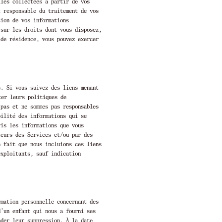
lles collectées à partir de vos
t responsable du traitement de vos
tion de vos informations
 sur les droits dont vous disposez,
de résidence, vous pouvez exercer
s. Si vous suivez des liens menant
ter leurs politiques de
 pas et ne sommes pas responsables
bilité des informations qui se
ris les informations que vous
teurs des Services et/ou par des
e fait que nous incluions ces liens
exploitants, sauf indication
rmation personnelle concernant des
d’un enfant qui nous a fourni ses
nder leur suppression. À la date