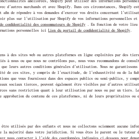
onctionnalités améliorées, Shopify peut utiliser des informations personne
vec d’autres marchands et avec Shopify. Dans ces circonstances, Shopify es
t afin de répondre à vos demandes d’exercer vos droits concernant l’utilisa
voir plus sur l’utilisation par Shopify de vos informations personnelles et
de confidentialité des consommateurs de Shopify
. En fonction de votre lieu 
ormations personnelles ici
Lien du portail de confidentialité de Shopify
.
ens à des sites web ou autres plateformes en ligne exploitées par des tier
liés à nous ou que nous ne contrôlons pas, nous vous recommandons de consul
i que leurs autres conditions générales d’utilisation. Nous ne garantissons
rité de ces sites, y compris de l’exactitude, de l’exhaustivité ou de la fia
tions que vous fournissez dans des espaces publics ou semi-publics, y comp
eaux sociaux tierces, peuvent également être visibles par d’autres utilisa
rces sans restriction quant à leur utilisation par nous ou par un tiers. L
e approbation du contenu de ces plateformes, ni de leurs propriétaires ou 
 être utilisés par des enfants et nous ne collectons sciemment aucune info
e la majorité dans votre juridiction. Si vous êtes le parent ou le tuteur 
vez nous contacter à l’aide des coordonnées indiquées ci-dessous pour dema