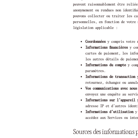
peuvent raisonnablement être reliée
anonymement ou rendues non identifi
pouvons collecter ou traiter les ca
personnelles, en fonction de votre 
législation applicable :
Coordonnées
y compris votre n
Informations financières
y com
cartes de paiement, les info
les autres détails de paieme
Informations du compte
y comp
paramètres.
Informations de transaction
y
retournez, échangez ou annul
Vos communications avec nous
envoyez une enquête au servi
Informations sur l’appareil
y
adresse IP et d’autres identi
Informations d’utilisation
y 
accédez aux Services ou inte
Sources des informations 