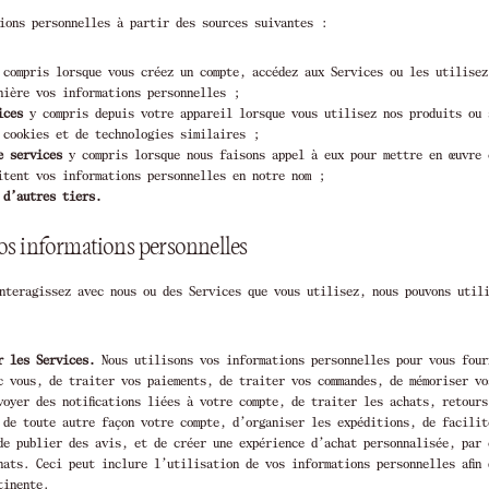
ions personnelles à partir des sources suivantes :
compris lorsque vous créez un compte, accédez aux Services ou les utilisez
nière vos informations personnelles ;
ices
y compris depuis votre appareil lorsque vous utilisez nos produits ou 
 cookies et de technologies similaires ;
e services
y compris lorsque nous faisons appel à eux pour mettre en œuvre 
itent vos informations personnelles en notre nom ;
 d’autres tiers.
s informations personnelles
nteragissez avec nous ou des Services que vous utilisez, nous pouvons util
r les Services.
Nous utilisons vos informations personnelles pour vous fourn
c vous, de traiter vos paiements, de traiter vos commandes, de mémoriser vo
voyer des notifications liées à votre compte, de traiter les achats, retour
 de toute autre façon votre compte, d’organiser les expéditions, de facilit
de publier des avis, et de créer une expérience d’achat personnalisée, par 
hats. Ceci peut inclure l’utilisation de vos informations personnelles afin
tinente.