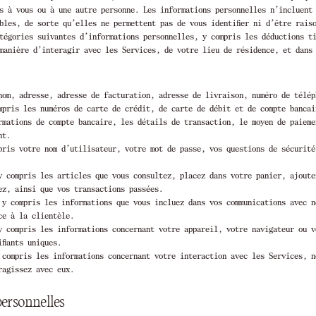
s à vous ou à une autre personne. Les informations personnelles n’incluent
ables, de sorte qu’elles ne permettent pas de vous identifier ni d’être rais
tégories suivantes d’informations personnelles, y compris les déductions t
manière d’interagir avec les Services, de votre lieu de résidence, et dans
om, adresse, adresse de facturation, adresse de livraison, numéro de télép
pris les numéros de carte de crédit, de carte de débit et de compte bancai
rmations de compte bancaire, les détails de transaction, le moyen de paieme
nt.
ris votre nom d’utilisateur, votre mot de passe, vos questions de sécurité
 compris les articles que vous consultez, placez dans votre panier, ajoute
ez, ainsi que vos transactions passées.
y compris les informations que vous incluez dans vos communications avec n
ce à la clientèle.
 compris les informations concernant votre appareil, votre navigateur ou v
fiants uniques.
compris les informations concernant votre interaction avec les Services, n
ragissez avec eux.
personnelles