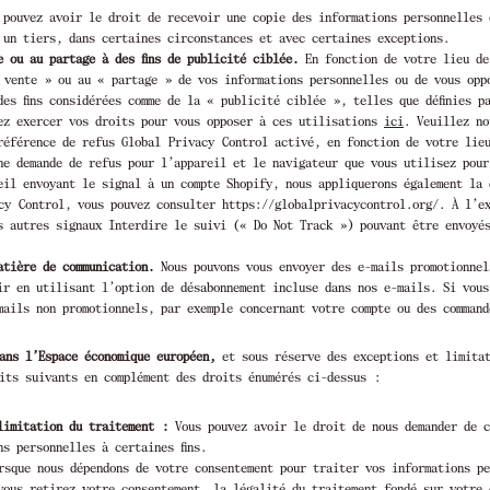
pouvez avoir le droit de recevoir une copie des informations personnelles 
 un tiers, dans certaines circonstances et avec certaines exceptions.
e ou au partage à des fins de publicité ciblée.
En fonction de votre lieu de
 vente » ou au « partage » de vos informations personnelles ou de vous opp
des fins considérées comme de la « publicité ciblée », telles que définies p
vez exercer vos droits pour vous opposer à ces utilisations
ici
. Veuillez no
référence de refus Global Privacy Control activé, en fonction de votre lie
ne demande de refus pour l’appareil et le navigateur que vous utilisez pour
eil envoyant le signal à un compte Shopify, nous appliquerons également la 
cy Control, vous pouvez consulter https://globalprivacycontrol.org/. À l’e
s autres signaux Interdire le suivi (« Do Not Track ») pouvant être envoyé
atière de communication.
Nous pouvons vous envoyer des e-mails promotionnel
ir en utilisant l’option de désabonnement incluse dans nos e-mails. Si vous
mails non promotionnels, par exemple concernant votre compte ou des command
ans l’Espace économique européen,
et sous réserve des exceptions et limitat
its suivants en complément des droits énumérés ci-dessus :
limitation du traitement :
Vous pouvez avoir le droit de nous demander de c
ns personnelles à certaines fins.
sque nous dépendons de votre consentement pour traiter vos informations pe
vous retirez votre consentement, la légalité du traitement fondé sur votre 