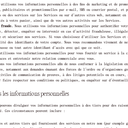
utilisons vos informations personnelles à des fins de marketing et de promo
, publicitaires et promotionnelles par e-mail, SMS ou courrier postal, et p
s ou des services sur les Services ou sur d’autres sites web, notamment en 
tés à votre panier, ainsi que de vos autres activités sur les Services.
 fraude.
Nous utilisons vos informations personnelles pour authentifier votr
e, détecter, enquêter ou intervenir en cas d’activité frauduleuse, illégale
e et sécuriser nos services. Si vous choisissez d’utiliser les Services et 
alité des identifiants de votre compte. Nous vous recommandons vivement de n
passe ou tout autre identifiant d’accès avec qui que ce soit.
tilisons vos informations personnelles pour vous fournir un service à la c
caces et entretenir notre relation commerciale avec vous.
ns vos informations personnelles afin de nous conformer à la législation en
es, notamment aux demandes émanant des forces de l’ordre ou d’organismes go
civiles de communication de preuves, à des litiges potentiels ou en cours, 
r faire respecter nos conditions ou politiques, ou enquêter sur d’éventuell
les informations personnelles
pouvons divulguer vos informations personnelles à des tiers pour des raiso
té. Ces circonstances peuvent inclure :
es et autres tiers qui fournissent des services en notre nom (par exemple g