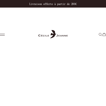
notre boutique
Livraison offerte à partir de 200€
Paiement en 