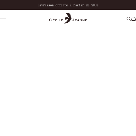
notre boutique
Livraison offerte à partir de 200€
Paiement en 