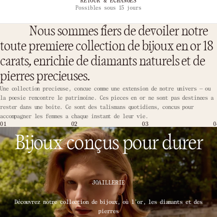
SAVOIR-FAIRE
Confectionné avec amour
…
Nous sommes fiers de devoiler notre
toute premiere collection de bijoux en or 18
carats, enrichie de diamants naturels et de
pierres precieuses.
Une collection precieuse, concue comme une extension de notre univers — ou
la poesie rencontre le patrimoine. Ces pieces en or ne sont pas destinees a
rester dans une boite. Ce sont des talismans quotidiens, concus pour
accompagner les femmes a chaque instant de leur vie.
01
02
03
0
Bijoux conçus pour durer
JOAILLERIE
Découvrez notre collection de bijoux, où l'or, les diamants et des
pierres