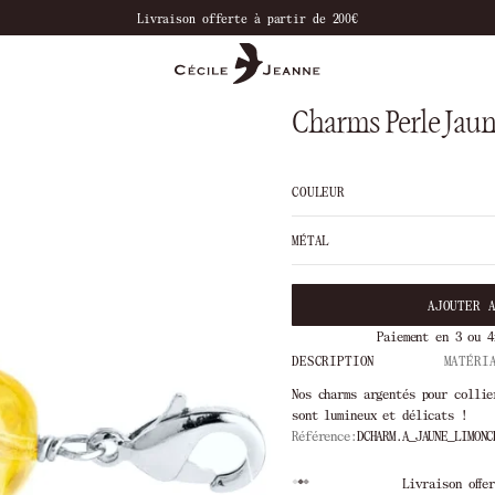
Livraison offerte à partir de 200€
Charms Perle Jau
COULEUR
MÉTAL
AJOUTER 
Paiement en 3 ou 4
DESCRIPTION
MATÉRI
Nos charms argentés pour collie
sont lumineux et délicats !
Référence:
DCHARM.A_JAUNE_LIMONC
15 jours
Livraison offerte à partir de 2