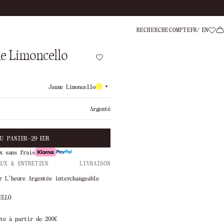
Paiement en 
RECHERCHE
COMPTE
FR
EN
ne Limoncello
Jaune Limoncello
Argenté
AU PANIER
–
29 EUR
x sans frais
AUX & ENTRETIEN
LIVRAISON
r L’heure Argentée interchangeable
ELLO
00€
Livraison en 1 à 3 jours ouvrés