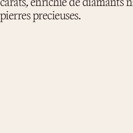
carats, enrichie de diamants n
pierres precieuses.