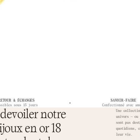
RETOUR & ÉCHANGES
SAVOIR-FAIRE
ssibles sous 15 jours
Confectionné avec am
devoiler notre
Une collectio
univers — ou 
sont pas dest
ijoux en or 18
quotidiens, c
leur vie.