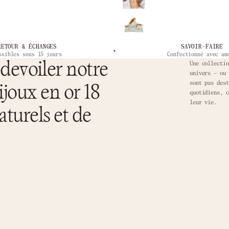
RETOUR & ÉCHANGES
SAVOIR-FAIRE
ssibles sous 15 jours
Confectionné avec am
devoiler notre
Une collectio
univers — ou 
sont pas dest
ijoux en or 18
quotidiens, c
leur vie.
aturels et de