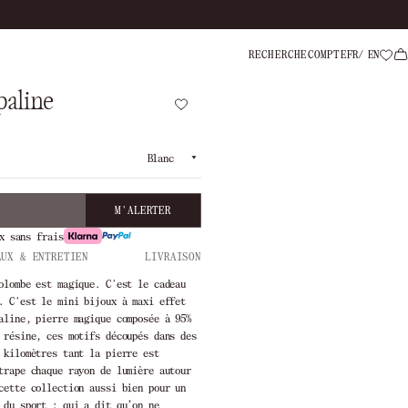
Livraison offer
RECHERCHE
COMPTE
FR
EN
paline
Blanc
M'ALERTER
x sans frais
AUX & ENTRETIEN
LIVRAISON
olombe est magique. C'est le cadeau
. C'est le mini bijoux à maxi effet
aline, pierre magique composée à 95%
 résine, ces motifs découpés dans des
 kilomètres tant la pierre est
trape chaque rayon de lumière autour
cette collection aussi bien pour un
 du sport : qui a dit qu’on ne