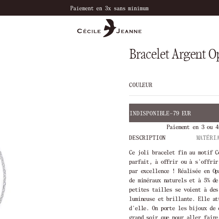
Bienvenue dans notre boutique
Bracelet Argent O
COULEUR
INDISPONIBLE
–
79 EUR
Paiement en 3 ou 4
DESCRIPTION
MATÉRI
Ce joli bracelet fin au motif C
parfait, à offrir ou à s'offrir
par excellence ! Réalisée en Op
de minéraux naturels et à 5% de
petites tailles se voient à des
lumineuse et brillante. Elle at
d'elle. On porte les bijoux de 
grand soir que pour aller faire