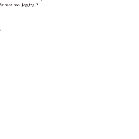
faisant son jogging ?
00€
Livraison en 1 à 3 jours ouvrés