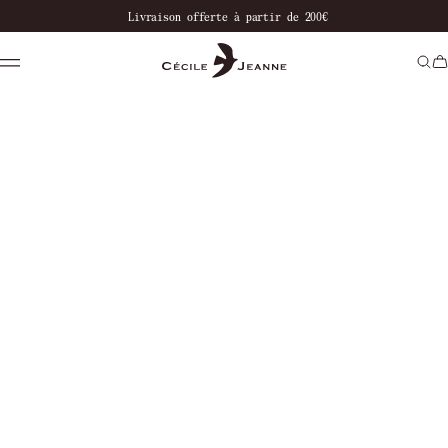
notre boutique
Livraison offerte à partir de 200€
Paiement en 