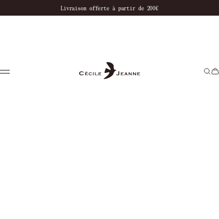
notre boutique
Livraison offerte à partir de 200€
Paiement en 