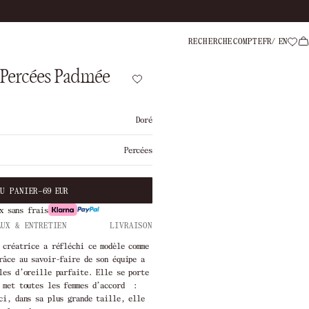
Livraison offer
RECHERCHE
COMPTE
FR
EN
s Percées Padmée
Doré
Percées
AU PANIER
–
69 EUR
x sans frais
AUX & ENTRETIEN
LIVRAISON
 créatrice a réfléchi ce modèle comme
râce au savoir-faire de son équipe a
les d’oreille parfaite. Elle se porte
e met toutes les femmes d’accord :
ci, dans sa plus grande taille, elle