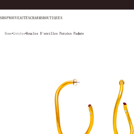
SHOP
NOUVEAUTÉS
CHARMS
BOUTIQUES
Home
Créoles
Boucles D'oreilles Percées Padmée