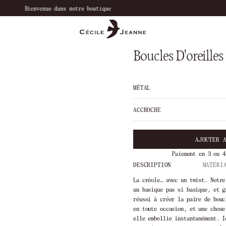
Bienvenue dans notre boutique
Boucles D'oreille
MÉTAL
ACCROCHE
AJOUTER 
Paiement en 3 ou 4
DESCRIPTION
MATÉRI
La créole… avec un twist. Notre
un basique pas si basique, et g
réussi à créer la paire de bouc
en toute occasion, et une chos
elle embellie instantanément. I