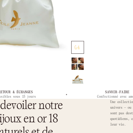
RETOUR & ÉCHANGES
SAVOIR-FAIRE
ssibles sous 15 jours
Confectionné avec am
devoiler notre
Une collectio
univers — ou 
sont pas dest
ijoux en or 18
quotidiens, c
leur vie.
aturels et de