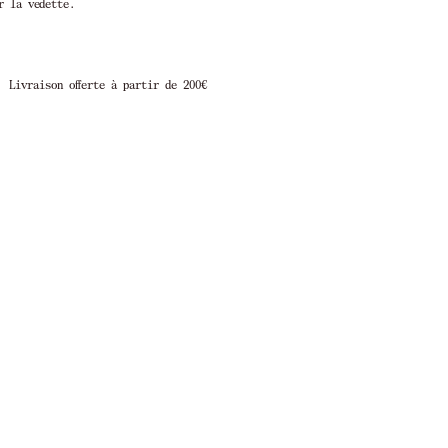
r la vedette.
00€
Livraison en 1 à 3 jours ouvrés