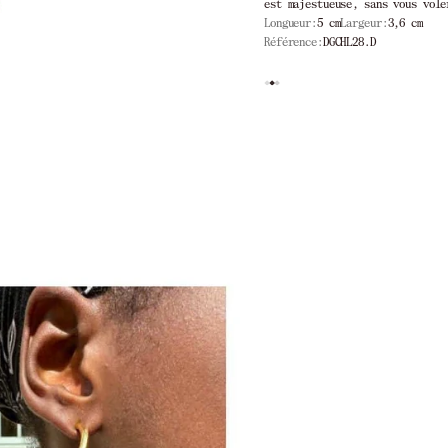
est majestueuse, sans vous vole
Longueur:
5 cm
Largeur:
3,6 cm
Référence:
DGCHL28.D
15 jours
Livraison offerte à partir de 2