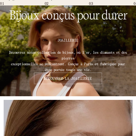
01
02
03
0
Bijoux conçus pour durer
JOAILLERIE
Découvrez notre collection de bijoux, où l'or, les diamants et des
pierres
exceptionnelles se rencontrent. Conçue à Paris et fabriquée pour
être portée toute une vie.
DECOUVREZ LA JOAILLERIE