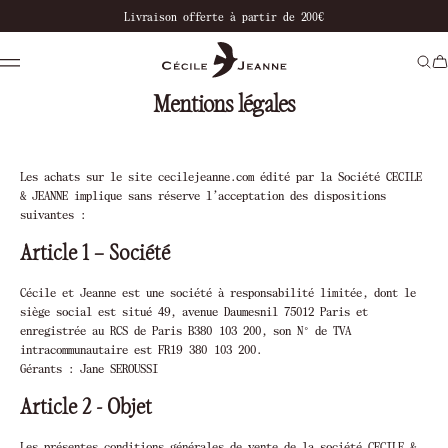
notre boutique
Livraison offerte à partir de 200€
Paiement en 
Mentions légales
Les achats sur le site cecilejeanne.com édité par la Société CECILE
& JEANNE implique sans réserve l’acceptation des dispositions
suivantes :
Article 1 – Société
Cécile et Jeanne est une société à responsabilité limitée, dont le
siège social est situé 49, avenue Daumesnil 75012 Paris et
enregistrée au RCS de Paris B380 103 200, son N° de TVA
intracommunautaire est FR19 380 103 200.
Gérants : Jane SEROUSSI
Article 2 - Objet
Les présentes conditions générales de vente de la société CECILE &