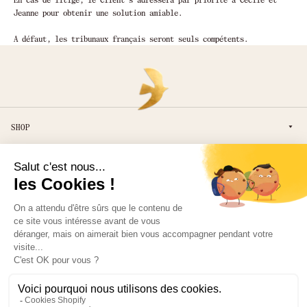
Jeanne pour obtenir une solution amiable.
A défaut, les tribunaux français seront seuls compétents.
SHOP
LA MAISON
AIDE
Inscrivez-vous à notre Newsletter
pour des offres exclusives
S'INSCRIRE
Adresse email
Veuillez accepter nos Termes et Conditions