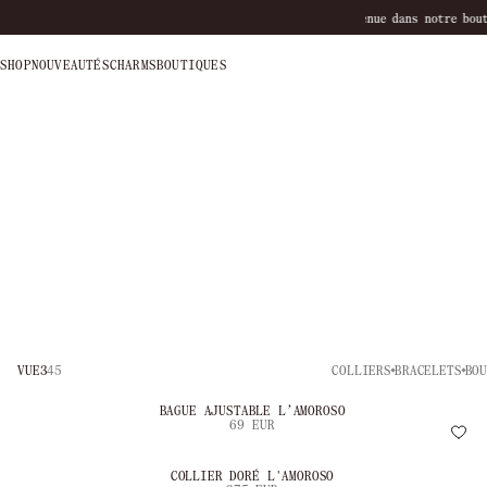
notre boutique
SHOP
NOUVEAUTÉS
CHARMS
BOUTIQUES
VUE
3
4
5
COLLIERS
BRACELETS
BO
BAGUE AJUSTABLE L’AMOROSO
69 EUR
COLLIER DORÉ L'AMOROSO