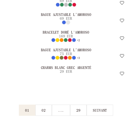
69 EUR
BAGUE AJUSTABLE L’AMOROSO
69 EUR
BRACELET DORÉ L'AMOROSO
169 EUR
+2
BAGUE AJUSTABLE L’AMOROSO
75 EUR
+3
CHARMS BLANC GREC ARGENTÉ
29 EUR
01
02
...
29
SUIVANT